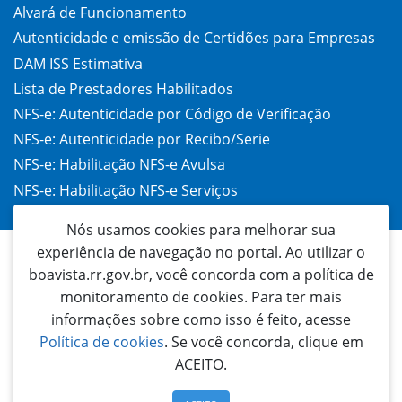
Alvará de Funcionamento
Autenticidade e emissão de Certidões para Empresas
DAM ISS Estimativa
Lista de Prestadores Habilitados
NFS-e: Autenticidade por Código de Verificação
NFS-e: Autenticidade por Recibo/Serie
NFS-e: Habilitação NFS-e Avulsa
NFS-e: Habilitação NFS-e Serviços
Taxa de Alvará (TAC)
Nós usamos cookies para melhorar sua
experiência de navegação no portal. Ao utilizar o
boavista.rr.gov.br, você concorda com a política de
monitoramento de cookies. Para ter mais
informações sobre como isso é feito, acesse
Política de cookies
. Se você concorda, clique em
ACEITO.
Prefeitura Municipal de Boa Vista
Palácio 9 de Julho | Rua General Penha Brasil, 1011 - São Francisco | CEP: 69305-
130 TELEFONE: 3621 1700 | Boa Vista - Roraima - Brasil | Email: