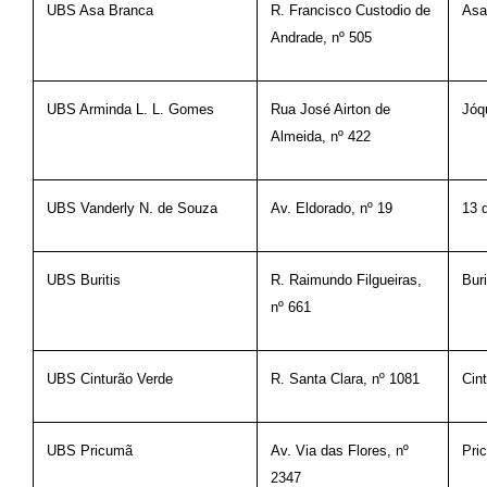
UBS Asa Branca
R. Francisco Custodio de
Asa
Andrade, nº 505
UBS Arminda L. L. Gomes
Rua José Airton de
Jóq
Almeida, nº 422
UBS Vanderly N. de Souza
Av. Eldorado, nº 19
13 
UBS Buritis
R. Raimundo Filgueiras,
Buri
nº 661
UBS Cinturão Verde
R. Santa Clara, nº 1081
Cin
UBS Pricumã
Av. Via das Flores, nº
Pri
2347