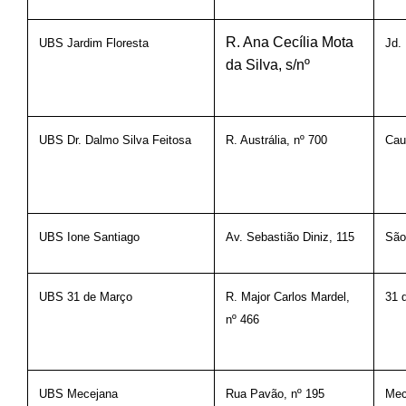
R. Ana Cecília Mota
UBS Jardim Floresta
Jd. 
da Silva, s/nº
UBS Dr. Dalmo Silva Feitosa
R. Austrália, nº 700
Ca
UBS Ione Santiago
São
Av. Sebastião Diniz, 115
UBS 31 de Março
R. Major Carlos Mardel,
31 
nº 466
UBS Mecejana
Rua Pavão, nº 195
Mec