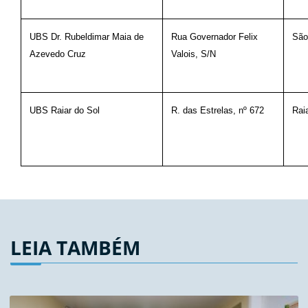
UBS Dr. Rubeldimar Maia de
Rua Governador Felix
São
Azevedo Cruz
Valois, S/N
UBS Raiar do Sol
R. das Estrelas, nº 672
Raia
LEIA TAMBÉM