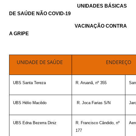
UNIDADES BÁSICAS
DE SAÚDE NÃO COVID-19
VACINAÇÃO CONTRA
A GRIPE
UNIDADE DE SAÚDE
ENDEREÇO
UBS Santa Tereza
R. Aruanã, nº 355
San
UBS Hélio Macêdo
R. Joca Farias S/N
Jar
UBS Edna Bezerra Diniz
R. Francisco Cândido, nº
Aer
177