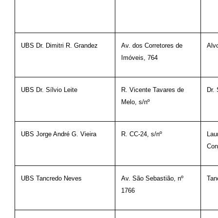
UBS Dr. Dimitri R. Grandez
Av. dos Corretores de
Alv
Imóveis, 764
UBS Dr. Sílvio Leite
R. Vicente Tavares de
Dr. 
Melo, s/nº
UBS Jorge André G. Vieira
R. CC-24, s/nº
Lau
Con
UBS Tancredo Neves
Av. São Sebastião, nº
Tan
1766