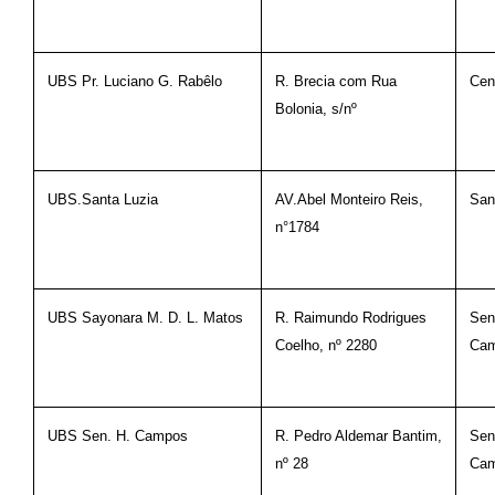
UBS Pr. Luciano G. Rabêlo
R. Brecia com Rua
Cen
Bolonia, s/nº
UBS.Santa Luzia
AV.Abel Monteiro Reis,
San
n°1784
UBS Sayonara M. D. L. Matos
R. Raimundo Rodrigues
Sen
Coelho, nº 2280
Ca
UBS Sen. H. Campos
R. Pedro Aldemar Bantim,
Sen
nº 28
Ca