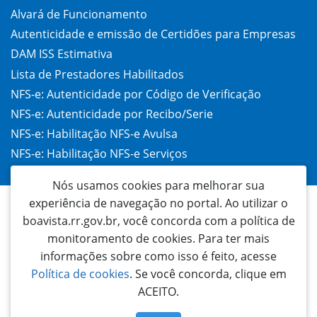
Alvará de Funcionamento
Autenticidade e emissão de Certidões para Empresas
DAM ISS Estimativa
Lista de Prestadores Habilitados
NFS-e: Autenticidade por Código de Verificação
NFS-e: Autenticidade por Recibo/Serie
NFS-e: Habilitação NFS-e Avulsa
NFS-e: Habilitação NFS-e Serviços
Taxa de Alvará (TAC)
Nós usamos cookies para melhorar sua
experiência de navegação no portal. Ao utilizar o
boavista.rr.gov.br, você concorda com a política de
monitoramento de cookies. Para ter mais
informações sobre como isso é feito, acesse
Política de cookies
. Se você concorda, clique em
ACEITO.
Prefeitura Municipal de Boa Vista
Palácio 9 de Julho | Rua General Penha Brasil, 1011 - São Francisco | CEP: 69305-
130 TELEFONE: 3621 1700 | Boa Vista - Roraima - Brasil | Email: