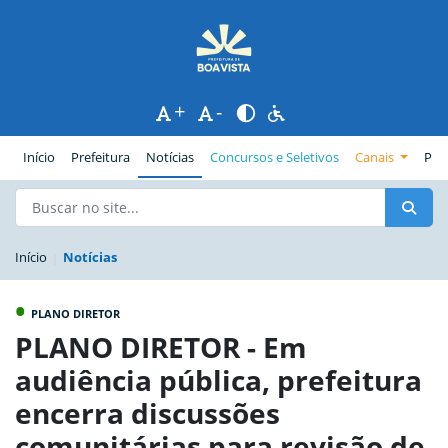
+
-
(página atual)
Início
Prefeitura
Notícias
Concursos e Seletivos
Canais
Pub
Início
Notícias
•
PLANO DIRETOR
PLANO DIRETOR - Em
audiência pública, prefeitura
encerra discussões
comunitárias para revisão de