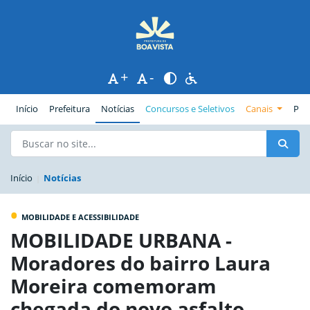
+
-
(página atual)
Início
Prefeitura
Notícias
Concursos e Seletivos
Canais
Pub
Início
Notícias
•
MOBILIDADE E ACESSIBILIDADE
MOBILIDADE URBANA -
Moradores do bairro Laura
Moreira comemoram
chegada do novo asfalto