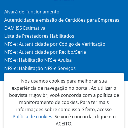
Alvará de Funcionamento
Autenticidade e emissão de Certidões para Empresas
DAM ISS Estimativa
Lista de Prestadores Habilitados
NFS-e: Autenticidade por Código de Verificação
NFS-e: Autenticidade por Recibo/Serie
NFS-e: Habilitação NFS-e Avulsa
NFS-e: Habilitação NFS-e Serviços
Taxa de Alvará (TAC)
Nós usamos cookies para melhorar sua
experiência de navegação no portal. Ao utilizar o
boavista.rr.gov.br, você concorda com a política de
monitoramento de cookies. Para ter mais
informações sobre como isso é feito, acesse
Política de cookies
. Se você concorda, clique em
ACEITO.
Prefeitura Municipal de Boa Vista