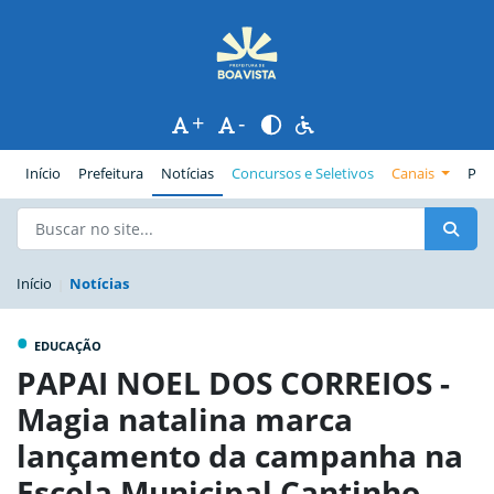
+
-
(página atual)
Início
Prefeitura
Notícias
Concursos e Seletivos
Canais
Pub
Início
Notícias
•
EDUCAÇÃO
PAPAI NOEL DOS CORREIOS -
Magia natalina marca
lançamento da campanha na
Escola Municipal Cantinho