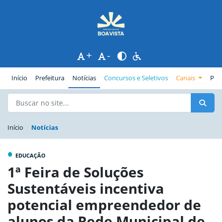
+
-
(página atual)
Início
Prefeitura
Notícias
Concursos e Seletivos
Canais
Pub
Início
Notícias
•
EDUCAÇÃO
1ª Feira de Soluções
Sustentáveis incentiva
potencial empreendedor de
alunos da Rede Municipal de