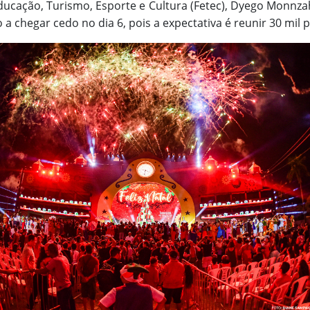
ucação, Turismo, Esporte e Cultura (Fetec), Dyego Monnza
o a chegar cedo no dia 6, pois a expectativa é reunir 30 mil 