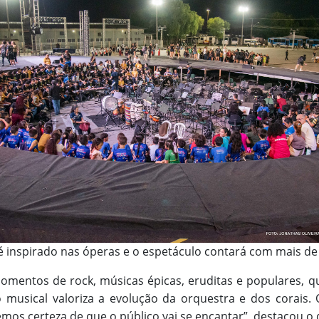
é inspirado nas óperas e o espetáculo contará com mais de 
momentos de rock, músicas épicas, eruditas e populares, 
o musical valoriza a evolução da orquestra e dos corais
emos certeza de que o público vai se encantar”, destacou o 