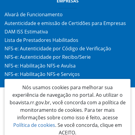
EMPRESAS
Alvará de Funcionamento
Autenticidade e emissão de Certidões para Empresas
DAM ISS Estimativa
Lista de Prestadores Habilitados
NFS-e: Autenticidade por Código de Verificação
NFS-e: Autenticidade por Recibo/Serie
NFS-e: Habilitação NFS-e Avulsa
NFS-e: Habilitação NFS-e Serviços
Taxa de Alvará (TAC)
Nós usamos cookies para melhorar sua
experiência de navegação no portal. Ao utilizar o
boavista.rr.gov.br, você concorda com a política de
monitoramento de cookies. Para ter mais
informações sobre como isso é feito, acesse
Política de cookies
. Se você concorda, clique em
ACEITO.
Prefeitura Municipal de Boa Vista