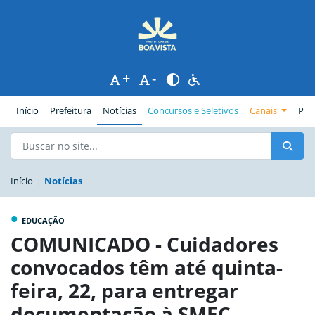
+
-
(página atual)
Início
Prefeitura
Notícias
Concursos e Seletivos
Canais
Pub
Início
Notícias
•
EDUCAÇÃO
COMUNICADO - Cuidadores
convocados têm até quinta-
feira, 22, para entregar
documentação à SMEC