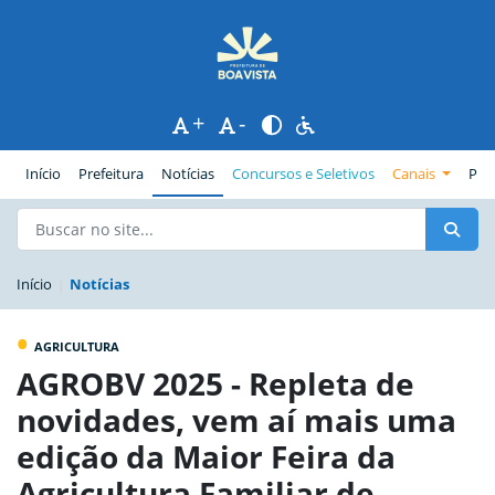
+
-
(página atual)
Início
Prefeitura
Notícias
Concursos e Seletivos
Canais
Pub
Início
Notícias
•
AGRICULTURA
AGROBV 2025 - Repleta de
novidades, vem aí mais uma
edição da Maior Feira da
Agricultura Familiar de