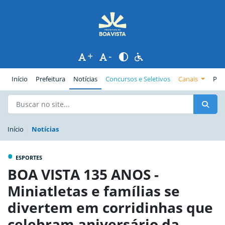
+
-
(página atual)
Início
Prefeitura
Notícias
Concursos e Seletivos
Canais
Pub
Início
Notícias
•
ESPORTES
BOA VISTA 135 ANOS -
Miniatletas e famílias se
divertem em corridinhas que
celebram aniversário da