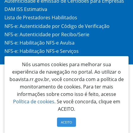
Autenticidade e emissão de Certidões para Empresas
DAM ISS Estimativa
Lista de Prestadores Habilitados
NFS-e: Autenticidade por Código de Verificação
NFS-e: Autenticidade por Recibo/Serie
NFS-e: Habilitação NFS-e Avulsa
NFS-e: Habilitação NFS-e Serviços
Taxa de Alvará (TAC)
Nós usamos cookies para melhorar sua
experiência de navegação no portal. Ao utilizar o
boavista.rr.gov.br, você concorda com a política de
monitoramento de cookies. Para ter mais
informações sobre como isso é feito, acesse
Política de cookies
. Se você concorda, clique em
ACEITO.
Prefeitura Municipal de Boa Vista
Palácio 9 de Julho | Rua General Penha Brasil, 1011 - São Francisco | CEP: 69305-
130 TELEFONE: 3621 1700 | Boa Vista - Roraima - Brasil | Email:
ACEITO
ouvidoria@prefeitura.boavista.br
Desenvolvido na Secretaria Municipal de Tecnologia e Inclusão Digital