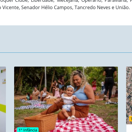
, Jóquei Clube, Liberdade, Mecejana, Operário, Paraviana, 
ão Vicente, Senador Hélio Campos, Tancredo Neves e União.
1° Infância