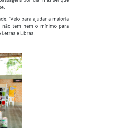
passagens por dia, mas sei que
se.
ade. “Veio para ajudar a maioria
guns não tem nem o mínimo para
Letras e Libras.