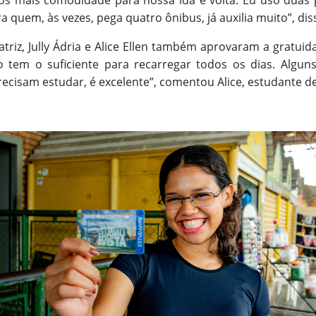
mos mais comodidade para nossa ida e volta. Eu uso duas 
 quem, às vezes, pega quatro ônibus, já auxilia muito”, dis
riz, Jully Ádria e Alice Ellen também aprovaram a gratuid
ão tem o suficiente para recarregar todos os dias. Al
ecisam estudar, é excelente”, comentou Alice, estudante de 