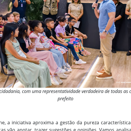
cidadania, com uma representatividade verdadeira de todas as c
prefeito
e, a iniciativa aproxima a gestão da pureza característic
nças vão anotar, trazer sugestões e opiniões. Vamos analis