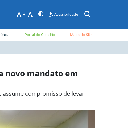
+
-
Acessibilidade
rência
Portal do Cidadão
Mapa do Site
cia novo mandato em
 e assume compromisso de levar