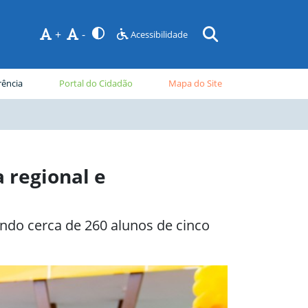
+
-
Acessibilidade
rência
Portal do Cidadão
Mapa do Site
a regional e
nindo cerca de 260 alunos de cinco