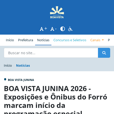
+
-
(página atual)
Início
Prefeitura
Notícias
Concursos e Seletivos
Canais
Pub
Início
Notícias
•
BOA VISTA JUNINA
BOA VISTA JUNINA 2026 -
Exposições e Ônibus do Forró
marcam início da
programação especial