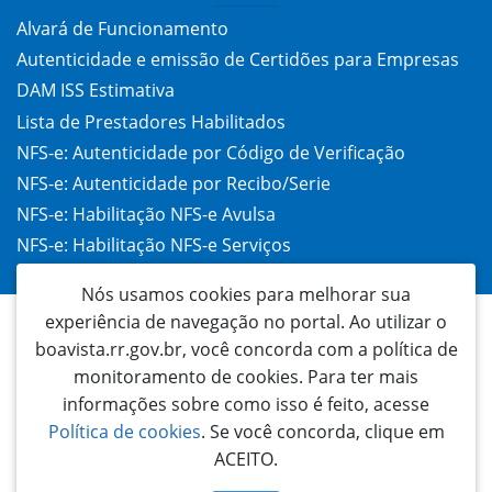
Alvará de Funcionamento
Autenticidade e emissão de Certidões para Empresas
DAM ISS Estimativa
Lista de Prestadores Habilitados
NFS-e: Autenticidade por Código de Verificação
NFS-e: Autenticidade por Recibo/Serie
NFS-e: Habilitação NFS-e Avulsa
NFS-e: Habilitação NFS-e Serviços
Taxa de Alvará (TAC)
Nós usamos cookies para melhorar sua
experiência de navegação no portal. Ao utilizar o
boavista.rr.gov.br, você concorda com a política de
monitoramento de cookies. Para ter mais
informações sobre como isso é feito, acesse
Política de cookies
. Se você concorda, clique em
ACEITO.
Prefeitura Municipal de Boa Vista
Palácio 9 de Julho | Rua General Penha Brasil, 1011 - São Francisco | CEP: 69305-