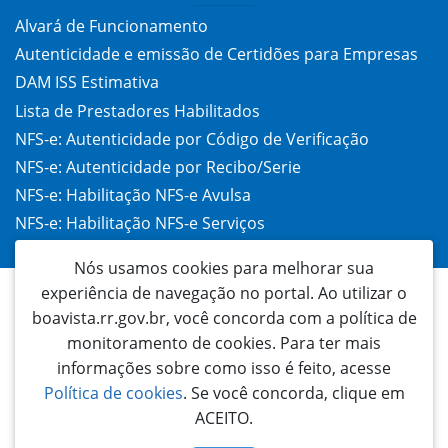
Alvará de Funcionamento
Autenticidade e emissão de Certidões para Empresas
DAM ISS Estimativa
Lista de Prestadores Habilitados
NFS-e: Autenticidade por Código de Verificação
NFS-e: Autenticidade por Recibo/Serie
NFS-e: Habilitação NFS-e Avulsa
NFS-e: Habilitação NFS-e Serviços
Taxa de Alvará (TAC)
Nós usamos cookies para melhorar sua
experiência de navegação no portal. Ao utilizar o
boavista.rr.gov.br, você concorda com a política de
monitoramento de cookies. Para ter mais
informações sobre como isso é feito, acesse
Política de cookies
. Se você concorda, clique em
ACEITO.
Prefeitura Municipal de Boa Vista
Palácio 9 de Julho | Rua General Penha Brasil, 1011 - São Francisco | CEP: 69305-