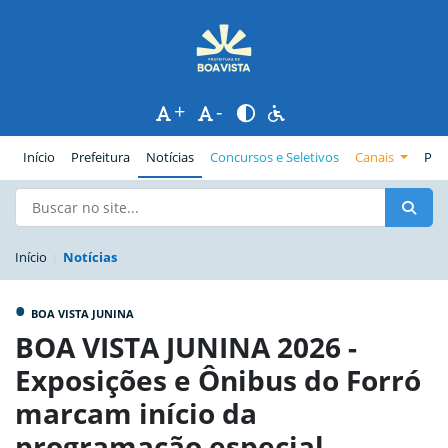
+
-
(página atual)
Início
Prefeitura
Notícias
Concursos e Seletivos
Canais
Pub
Início
Notícias
•
BOA VISTA JUNINA
BOA VISTA JUNINA 2026 -
Exposições e Ônibus do Forró
marcam início da
programação especial