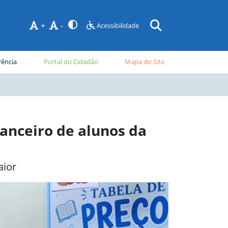
+
-
Acessibilidade
rência
Portal do Cidadão
Mapa do Site
nceiro de alunos da
aior