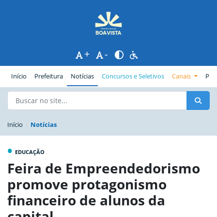
+
-
(página atual)
Início
Prefeitura
Notícias
Concursos e Seletivos
Canais
Pub
Início
Notícias
•
EDUCAÇÃO
Feira de Empreendedorismo
promove protagonismo
financeiro de alunos da
capital