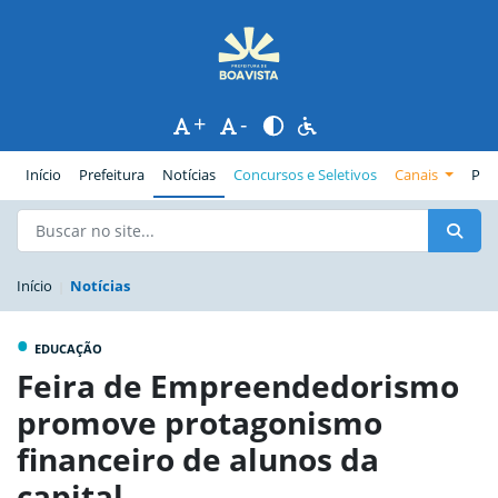
+
-
(página atual)
Início
Prefeitura
Notícias
Concursos e Seletivos
Canais
Pub
Início
Notícias
•
EDUCAÇÃO
Feira de Empreendedorismo
promove protagonismo
financeiro de alunos da
capital