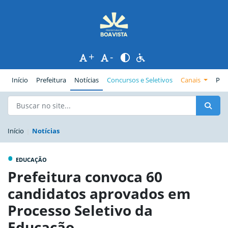
+
-
(página atual)
Início
Prefeitura
Notícias
Concursos e Seletivos
Canais
Pub
Início
Notícias
•
EDUCAÇÃO
Prefeitura convoca 60
candidatos aprovados em
Processo Seletivo da
Educação