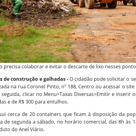
 precisa colaborar e evitar o descarte de lixo nesses ponto
s de construção e galhadas -
O cidadão pode solicitar o se
zada na rua Coronel Pinto, nº 188, Centro ou acessar o site
seguida, clicar no Menu>Taxas Diversas>Emitir e inserir o
das e de R$ 300 para entulhos.
sui cerca de 20 containers que ficam à disposição da pop
na de segunda a sábado, no horário comercial, das 8h às 1
duto do Anel Viário.