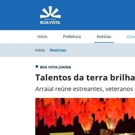
(página atual)
Início
Prefeitura
Notícias
Conc
Início
Notícias
•
BOA VISTA JUNINA
Talentos da terra brilh
Arraial reúne estreantes, veterano