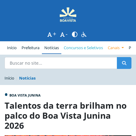
+
-
(página atual)
Início
Prefeitura
Notícias
Concursos e Seletivos
Canais
Pub
Início
Notícias
•
BOA VISTA JUNINA
Talentos da terra brilham no
palco do Boa Vista Junina
2026