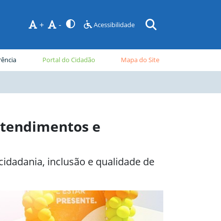
+
-
Acessibilidade
rência
Portal do Cidadão
Mapa do Site
atendimentos e
idadania, inclusão e qualidade de