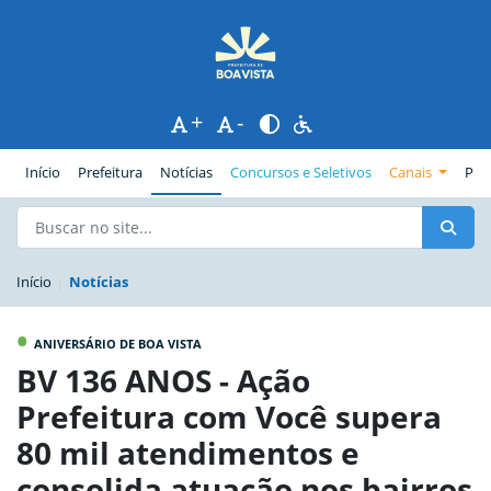
+
-
(página atual)
Início
Prefeitura
Notícias
Concursos e Seletivos
Canais
Pub
Início
Notícias
•
ANIVERSÁRIO DE BOA VISTA
BV 136 ANOS - Ação
Prefeitura com Você supera
80 mil atendimentos e
consolida atuação nos bairros