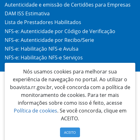
Autenticidade e emissão de Certidões para Empresas
DAM ISS Estimativa
Lista de Prestadores Habilitados
NFS-e: Autenticidade por Código de Verificação
NFS-e: Autenticidade por Recibo/Serie
NFS-e: Habilitação NFS-e Avulsa
NFS-e: Habilitação NFS-e Serviços
Taxa de Alvará (TAC)
Nós usamos cookies para melhorar sua
experiência de navegação no portal. Ao utilizar o
boavista.rr.gov.br, você concorda com a política de
monitoramento de cookies. Para ter mais
informações sobre como isso é feito, acesse
Política de cookies
. Se você concorda, clique em
ACEITO.
Prefeitura Municipal de Boa Vista
Palácio 9 de Julho | Rua General Penha Brasil, 1011 - São Francisco | CEP: 69305-
130 TELEFONE: 3621 1700 | Boa Vista - Roraima - Brasil | Email:
ACEITO
ouvidoria@prefeitura.boavista.br