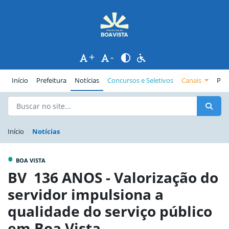
+
-
(página atual)
Início
Prefeitura
Notícias
Concursos e Seletivos
Canais
Pub
Início
Notícias
•
BOA VISTA
BV 136 ANOS - Valorização do
servidor impulsiona a
qualidade do serviço público
em Boa Vista