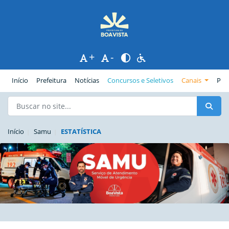
+
-
(página atual)
Início
Prefeitura
Notícias
Concursos e Seletivos
Canais
Pub
Início
Samu
ESTATÍSTICA