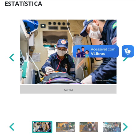
ESTATíSTICA
samu