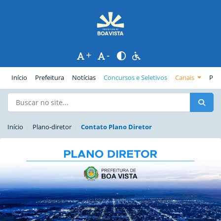
+
-
(página atual)
Início
Prefeitura
Notícias
Concursos e Seletivos
Canais
Pub
Início
Plano-diretor
Contato Plano Diretor