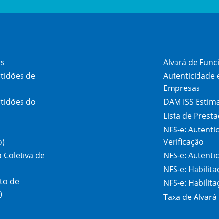
os
Alvará de Fun
rtidões de
Autenticidade 
Empresas
rtidões do
DAM ISS Estima
Lista de Prest
NFS-e: Autenti
o)
Verificação
 Coletiva de
NFS-e: Autenti
NFS-e: Habilit
to de
NFS-e: Habilita
)
Taxa de Alvará 